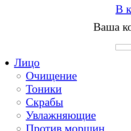
Вход
Регистрация
Инструкция покупателя
В к
Ваша ко
Главная
О нас
Наши продукты
Что нового
Лицо
Очищение
Тоники
Скрабы
Увлажняющие
Против морщин