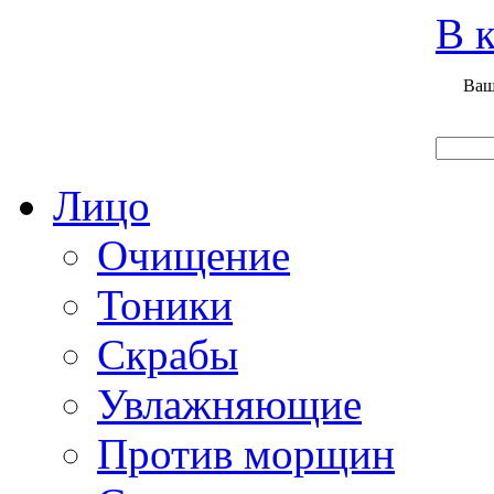
Вход
Регистрация
Инструкция покупателя
В к
Ваш
Главная
О нас
Наши продукты
Что нового
Лицо
Очищение
Тоники
Скрабы
Увлажняющие
Против морщин