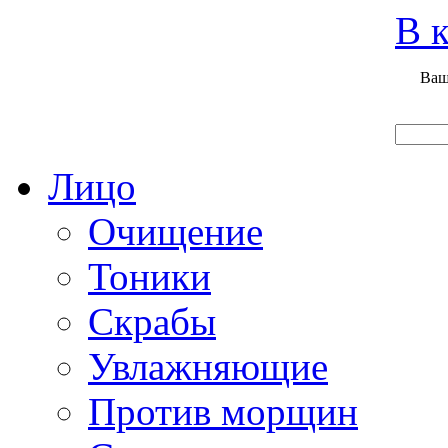
Вход
Регистрация
Инструкция покупателя
В к
Ваш
Главная
О нас
Наши продукты
Что нового
Лицо
Очищение
Тоники
Скрабы
Увлажняющие
Против морщин