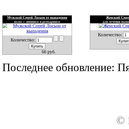
Мужской Спрей Лосьон от выпадения
Женский Спре
волос с люпином и розмарином
для лечения выпа
Количество:
Количество:
66 руб.
Последнее обновление: Пя
О нас
Доставка
Оплата товара
Гар
©