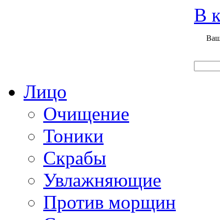
Вход
Регистрация
Инструкция покупателя
В к
Ваш
Главная
О нас
Наши продукты
Что нового
Лицо
Очищение
Тоники
Скрабы
Увлажняющие
Против морщин