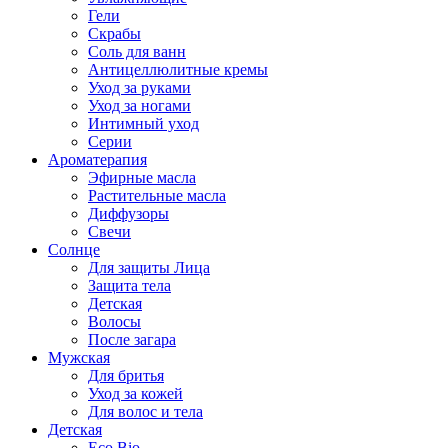
Гели
Скрабы
Соль для ванн
Антицеллюлитные кремы
Уход за руками
Уход за ногами
Интимный уход
Серии
Ароматерапия
Эфирные масла
Растительные масла
Диффузоры
Свечи
Солнце
Для защиты Лица
Защита тела
Детская
Волосы
После загара
Мужская
Для бритья
Уход за кожей
Для волос и тела
Детская
Eco Bio