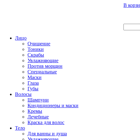
Вход
Регистрация
Инструкция покупателя
В корзи
Главная
О нас
Наши продукты
Что нового
Лицо
Очищение
Тоники
Скрабы
Увлажняющие
Против морщин
Специальные
Маски
Глаза
Губы
Волосы
Шампуни
Кондиционеры и маски
Кремы
Лечебные
Краска для волос
Тело
Для ванны и душа
Увлажняющие