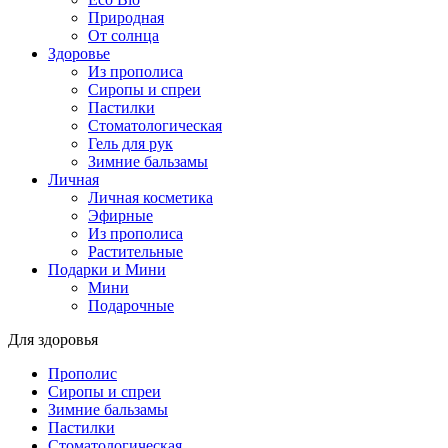
Природная
От солнца
Здоровье
Из прополиса
Сиропы и спреи
Пастилки
Стоматологическая
Гель для рук
Зимние бальзамы
Личная
Личная косметика
Эфирные
Из прополиса
Растительные
Подарки и Мини
Мини
Подарочные
Для здоровья
Прополис
Сиропы и спреи
Зимние бальзамы
Пастилки
Стоматологическая