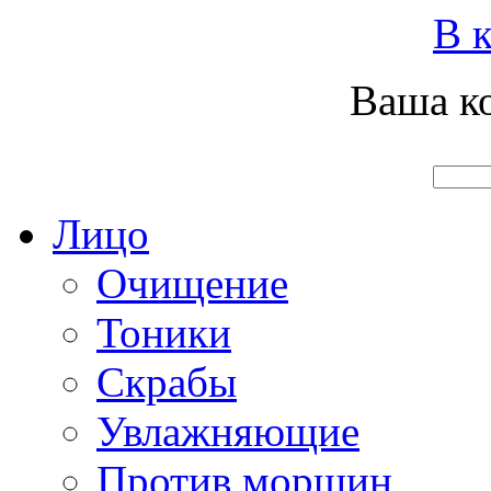
Вход
Регистрация
Инструкция покупателя
В к
Ваша ко
Главная
О нас
Наши продукты
Что нового
Лицо
Очищение
Тоники
Скрабы
Увлажняющие
Против морщин