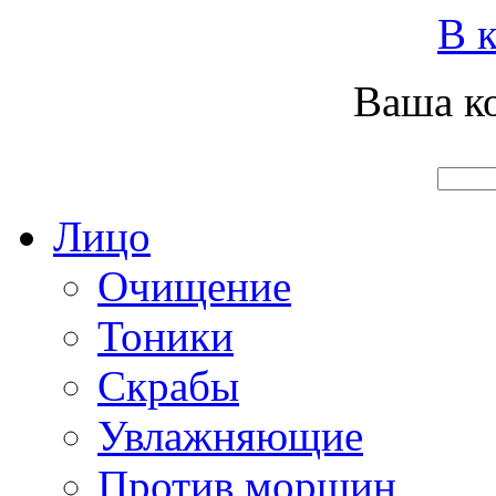
Вход
Регистрация
Инструкция покупателя
В к
Ваша ко
Главная
О нас
Наши продукты
Что нового
Лицо
Очищение
Тоники
Скрабы
Увлажняющие
Против морщин