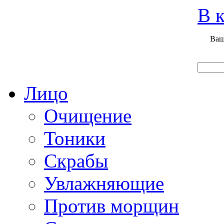
Вход
Регистрация
Инструкция покупателя
В к
Ваш
Главная
О нас
Наши продукты
Что нового
Лицо
Очищение
Тоники
Скрабы
Увлажняющие
Против морщин