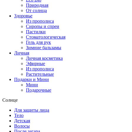
Природная
От солнца
Здоровье
Из прополиса
Сиропы и спреи
Пастилки
Стоматологическая
Гель для рук
Зимние бальзамы
Личная
Личная косметика
Эфирные
Из прополиса
Растительные
Подарки и Мини
Мини
Подарочные
Солнце
Для защиты лица
Тело
Детская
Волосы
После загара