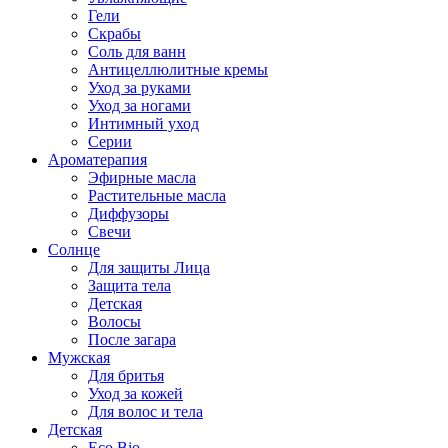
Гели
Скрабы
Соль для ванн
Антицеллюлитные кремы
Уход за руками
Уход за ногами
Интимный уход
Серии
Ароматерапия
Эфирные масла
Растительные масла
Диффузоры
Свечи
Солнце
Для защиты Лица
Защита тела
Детская
Волосы
После загара
Мужская
Для бритья
Уход за кожей
Для волос и тела
Детская
Eco Bio