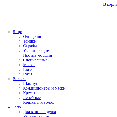
Вход
Регистрация
Инструкция покупателя
В корзи
Главная
О нас
Наши продукты
Что нового
Лицо
Очищение
Тоники
Скрабы
Увлажняющие
Против морщин
Специальные
Маски
Глаза
Губы
Волосы
Шампуни
Кондиционеры и маски
Кремы
Лечебные
Краска для волос
Тело
Для ванны и душа
Увлажняющие