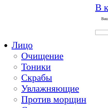
Вход
Регистрация
Инструкция покупателя
В к
Ваш
Главная
О нас
Наши продукты
Что нового
Лицо
Очищение
Тоники
Скрабы
Увлажняющие
Против морщин