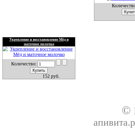
Количеств
Укрепление и восcтановление Мёд и
маточное молочко
Количество:
152 руб.
О нас
Доставка
Оплата товара
Гар
©
апивита.