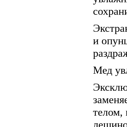
сохран
Экстра
и опун
раздра
Мед ув
Эксклю
заменяе
телом,
лещино