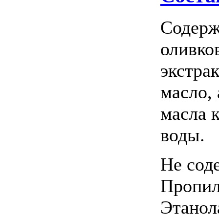
Содерж
оливков
экстра
масло, 
масла 
воды.
Не сод
Пропил
Этанол