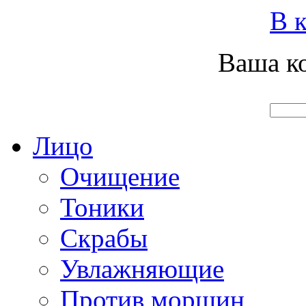
Вход
Регистрация
Инструкция покупателя
В к
Ваша ко
Главная
О нас
Наши продукты
Что нового
Лицо
Очищение
Тоники
Скрабы
Увлажняющие
Против морщин