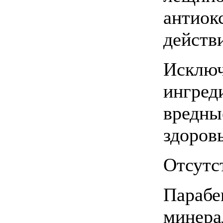
антиок
действ
Исключ
ингред
вредны
здоров
Отсутс
Парабе
минера