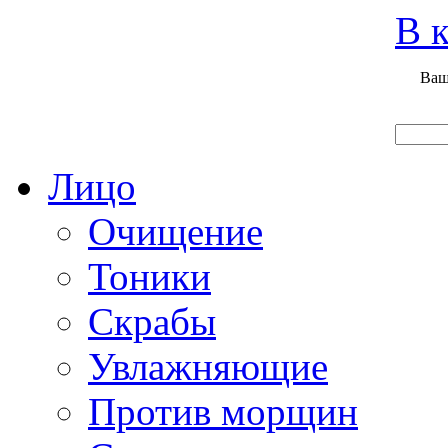
Вход
Регистрация
Инструкция покупателя
В к
Ваш
Главная
О нас
Наши продукты
Что нового
Лицо
Очищение
Тоники
Скрабы
Увлажняющие
Против морщин