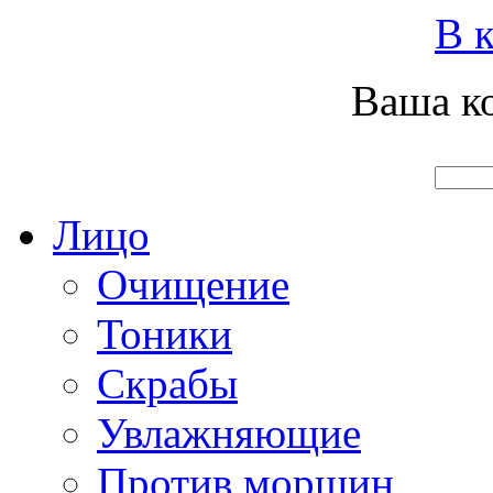
Вход
Регистрация
Инструкция покупателя
В к
Ваша ко
Главная
О нас
Наши продукты
Что нового
Лицо
Очищение
Тоники
Скрабы
Увлажняющие
Против морщин