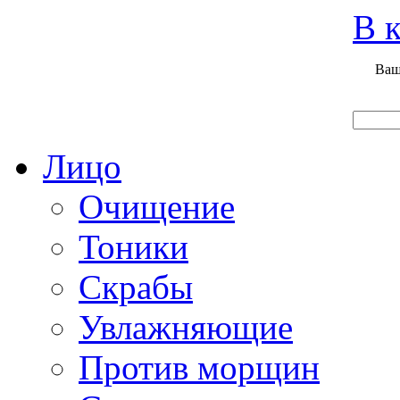
Вход
Регистрация
Инструкция покупателя
В к
Ваш
Главная
О нас
Наши продукты
Что нового
Лицо
Очищение
Тоники
Скрабы
Увлажняющие
Против морщин