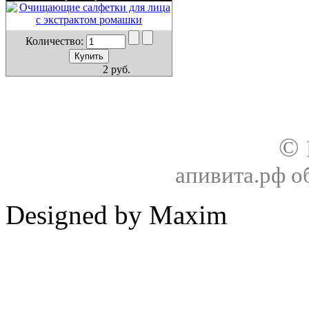
Количество:
2 руб.
О нас
Доставка
Оплата товара
Гар
©
апивита.рф 
Designed by Maxim