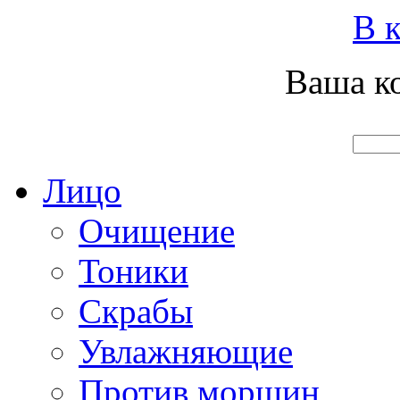
Вход
Регистрация
Инструкция покупателя
В к
Ваша ко
Главная
О нас
Наши продукты
Что нового
Лицо
Очищение
Тоники
Скрабы
Увлажняющие
Против морщин