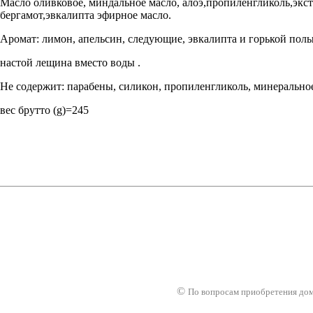
Масло оливковое, миндальное масло, алоэ,пропиленгликоль,экст
бергамот,эвкалипта эфирное масло.
Аромат: лимон, апельсин, следующие, эвкалипта и горькой пол
настой лещина вместо воды .
Не содержит: парабены, силикон, пропиленгликоль, минеральное
вес брутто (g)=245
а
Оплата товара
Гарантии товара
Оптовикам
Конта
©
По вопросам приобретения до