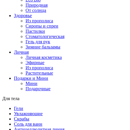
Природная
От солнца
Здоровье
Из прополиса
Сиропы и спреи
Пастилки
Стоматологическая
Гель для рук
Зимние бальзамы
Личная
Личная косметика
Эфирные
Из прополиса
Растительные
Подарки и Мини
Мини
Подарочные
Для тела
Гели
Увлажняющие
Скрабы
Соль для ванн
Антицеллюлитная линия