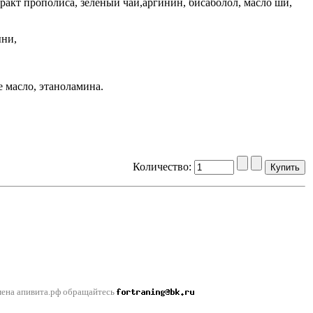
ракт прополиса, зеленый чай,аргинин, бисаболол, масло ши,
ыни,
 масло, этаноламина.
Количество:
кты
Карта сайта
мена апивита.рф обращайтесь