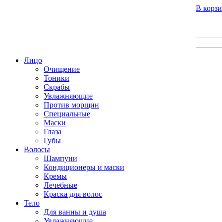
Вход
Регистрация
Инструкция покупателя
В корзи
Главная
О нас
Наши продукты
Что нового
Лицо
Очищение
Тоники
Скрабы
Увлажняющие
Против морщин
Специальные
Маски
Глаза
Губы
Волосы
Шампуни
Кондиционеры и маски
Кремы
Лечебные
Краска для волос
Тело
Для ванны и душа
Увлажняющие