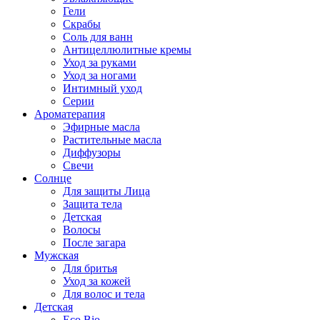
Гели
Скрабы
Соль для ванн
Антицеллюлитные кремы
Уход за руками
Уход за ногами
Интимный уход
Серии
Ароматерапия
Эфирные масла
Растительные масла
Диффузоры
Свечи
Солнце
Для защиты Лица
Защита тела
Детская
Волосы
После загара
Мужская
Для бритья
Уход за кожей
Для волос и тела
Детская
Eco Bio