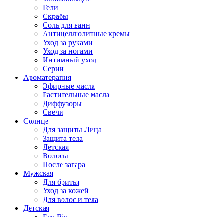
Гели
Скрабы
Соль для ванн
Антицеллюлитные кремы
Уход за руками
Уход за ногами
Интимный уход
Серии
Ароматерапия
Эфирные масла
Растительные масла
Диффузоры
Свечи
Солнце
Для защиты Лица
Защита тела
Детская
Волосы
После загара
Мужская
Для бритья
Уход за кожей
Для волос и тела
Детская
Eco Bio