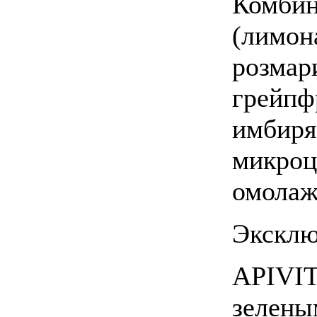
Комбин
(лимон
розмар
грейпф
имбиря
микроц
омолаж
Эксклю
APIVIT
зелены