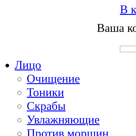
Вход
Регистрация
Инструкция покупателя
В к
Ваша ко
Главная
О нас
Наши продукты
Что нового
Лицо
Очищение
Тоники
Скрабы
Увлажняющие
Против морщин