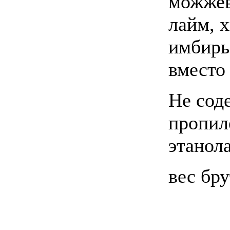
можжев
лайм, 
имбирь,
вместо
Не сод
пропил
этанол
вес бру