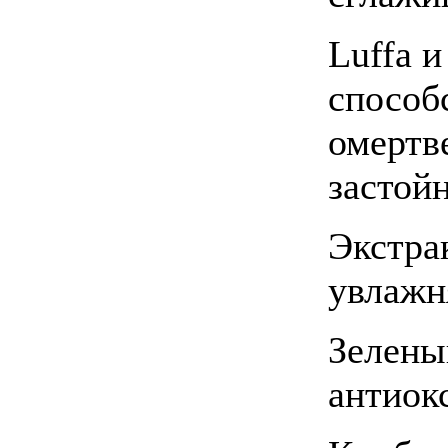
Luffa и
способ
омертв
застой
Экстра
увлажн
Зелены
антиок