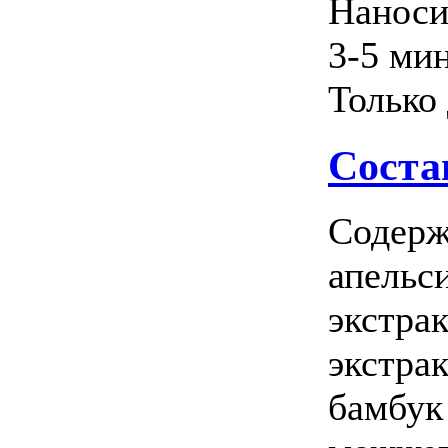
Наноси
3-5 ми
Только
Соста
Содерж
апельси
экстрак
экстрак
бамбук