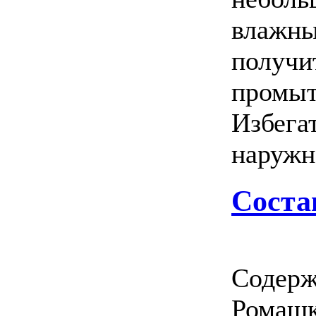
влажны
получи
промыт
Избегат
наружн
Соста
Содерж
Ромашк