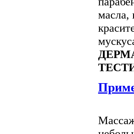
парабе
масла,
красит
мускус
ДЕРМ
ТЕСТ
Приме
Массаж
неболь