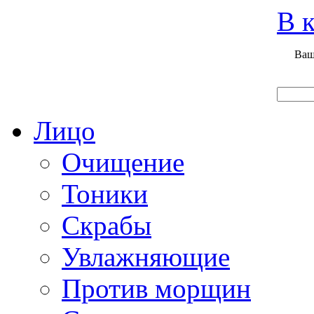
Вход
Регистрация
Инструкция покупателя
В к
Ваш
Главная
О нас
Наши продукты
Что нового
Лицо
Очищение
Тоники
Скрабы
Увлажняющие
Против морщин