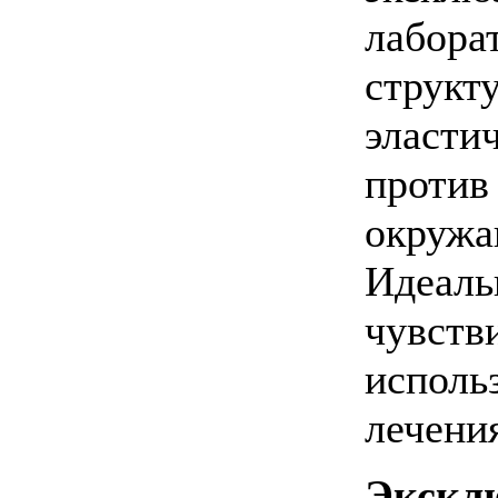
лабора
структ
эласти
против
окружа
Идеаль
чувств
исполь
лечения
Экскл