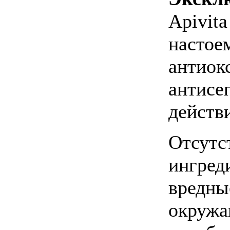
Apivit
настое
антиок
антисе
действ
Отсутс
ингред
вредны
окружа