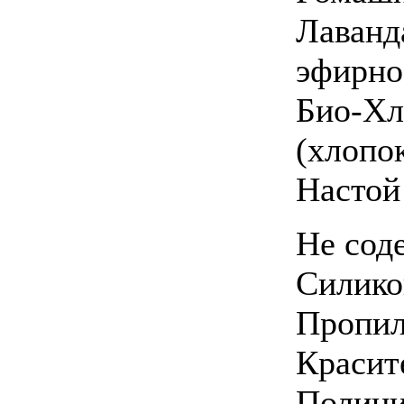
Лаванд
эфирно
Био-Хл
(хлопо
Настой
Не сод
Силико
Пропил
Красит
Полици