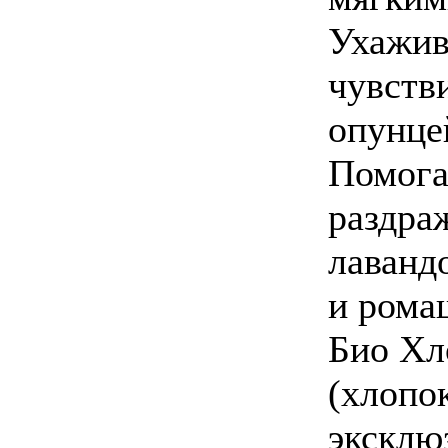
Ухажив
чувств
опунце
Помога
раздра
лаванд
и рома
Био Хл
(хлопо
эксклю