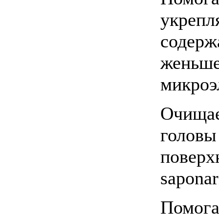
укрепля
содерж
женьше
микроэ
Очищае
головы
поверх
saponar
Помога