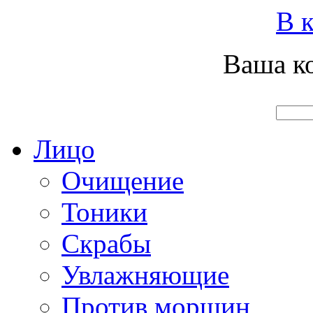
Вход
Регистрация
Инструкция покупателя
В к
Ваша ко
Главная
О нас
Наши продукты
Что нового
Лицо
Очищение
Тоники
Скрабы
Увлажняющие
Против морщин