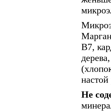
микроэ
Микроэ
Марган
В7, ка
дерева
(хлопо
настой
Не сод
минера