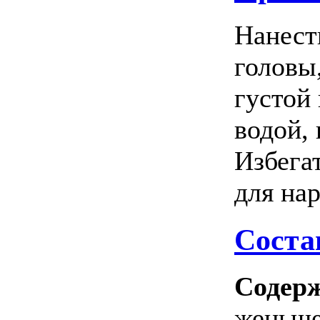
Нанест
головы
густой
водой, 
Избегат
для на
Соста
Содер
женьше