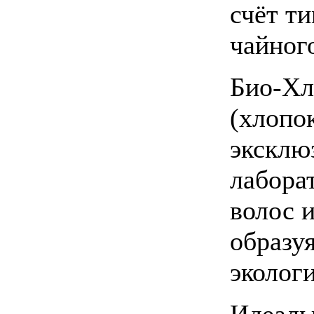
счёт ти
чайног
Био-Хл
(хлопо
эксклю
лабора
волос 
образу
эколог
Идеаль