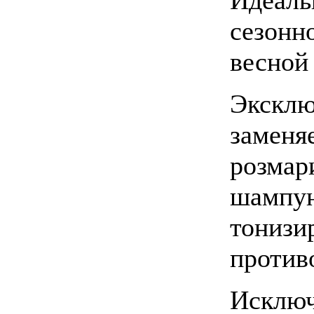
сезонн
весной
Эксклю
заменя
розмар
шампун
тонизи
против
Исключ