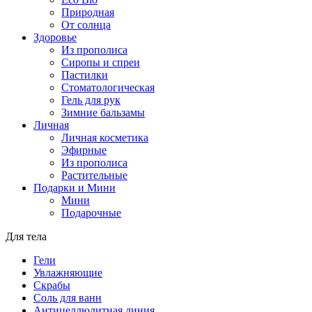
Природная
От солнца
Здоровье
Из прополиса
Сиропы и спреи
Пастилки
Стоматологическая
Гель для рук
Зимние бальзамы
Личная
Личная косметика
Эфирные
Из прополиса
Растительные
Подарки и Мини
Мини
Подарочные
Для тела
Гели
Увлажняющие
Скрабы
Соль для ванн
Антицеллюлитная линия