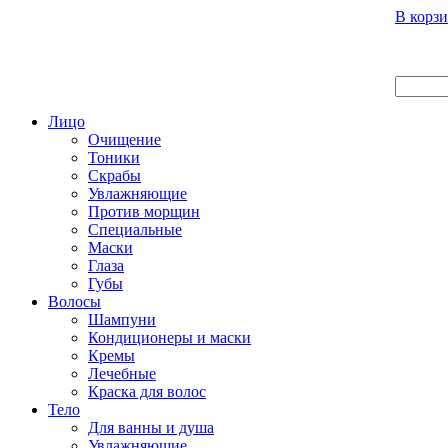
Вход
Регистрация
Инструкция покупателя
В корзи
Главная
О нас
Наши продукты
Что нового
Лицо
Очищение
Тоники
Скрабы
Увлажняющие
Против морщин
Специальные
Маски
Глаза
Губы
Волосы
Шампуни
Кондиционеры и маски
Кремы
Лечебные
Краска для волос
Тело
Для ванны и душа
Увлажняющие