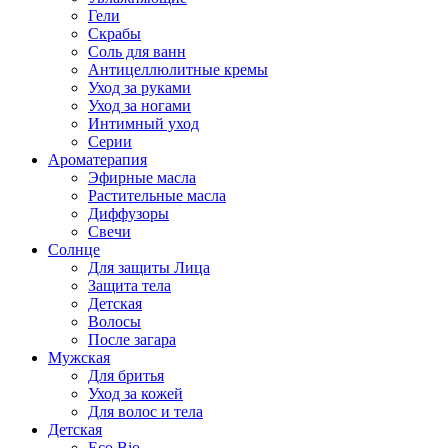
Гели
Скрабы
Соль для ванн
Антицеллюлитные кремы
Уход за руками
Уход за ногами
Интимный уход
Серии
Ароматерапия
Эфирные масла
Растительные масла
Диффузоры
Свечи
Солнце
Для защиты Лица
Защита тела
Детская
Волосы
После загара
Мужская
Для бритья
Уход за кожей
Для волос и тела
Детская
Eco Bio