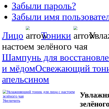
Забыли пароль?
Забыли имя пользовате
Лицо
Тоники
Увла
настоем зелёного чая
Шампунь для восстановлен
и мёдом
Освежающий тоник
апельсином
Увлажня
Увеличить
зелёног