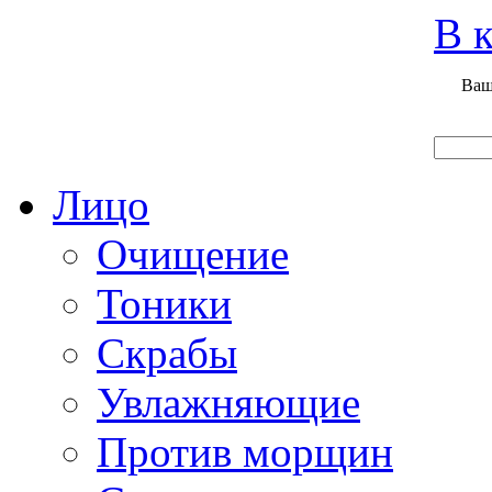
Вход
Регистрация
Инструкция покупателя
В к
Ваш
Главная
О нас
Наши продукты
Что нового
Лицо
Очищение
Тоники
Скрабы
Увлажняющие
Против морщин