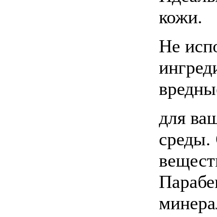
кожи.
Не исп
ингред
вредны
для ва
среды.
вещест
Парабе
минера