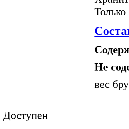
Только
Соста
Содер
Не сод
вес бру
Доступен