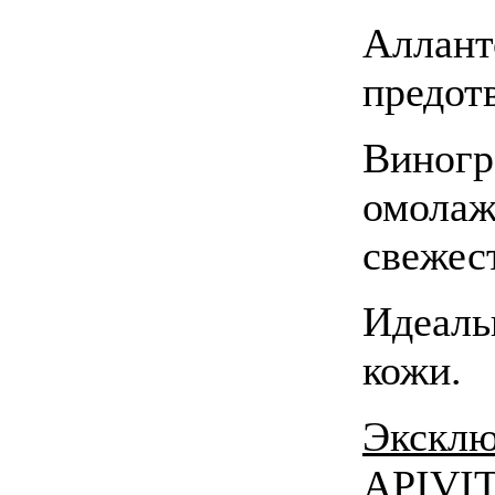
Аллант
предот
Виногр
омолаж
свежес
Идеаль
кожи.
Эксклю
APIVIT