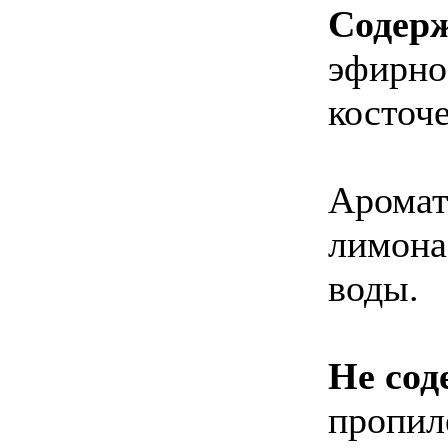
Содер
эфирно
косточе
Аромат
лимона
воды.
Не сод
пропил