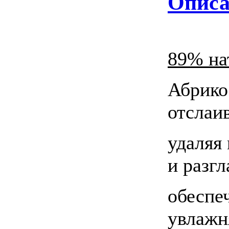
Описа
89% на
Абрико
отслаив
удаляя 
и разг
обеспе
увлажн