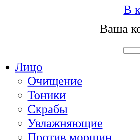
Вход
Регистрация
Инструкция покупателя
В к
Ваша ко
Главная
О нас
Наши продукты
Что нового
Лицо
Очищение
Тоники
Скрабы
Увлажняющие
Против морщин