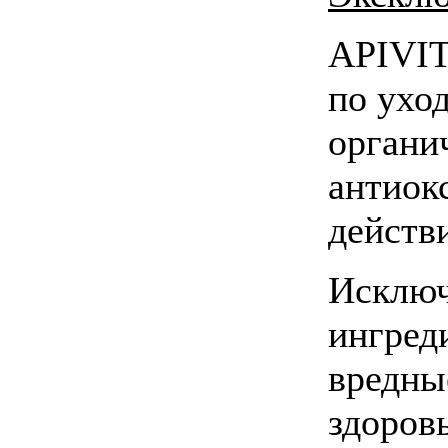
APIVIT
по уход
органи
антиок
действ
Исключ
ингред
вредны
здоров