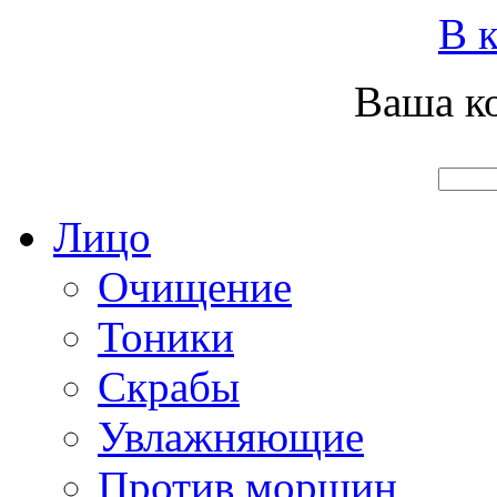
Вход
Регистрация
Инструкция покупателя
В к
Ваша ко
Главная
О нас
Наши продукты
Что нового
Лицо
Очищение
Тоники
Скрабы
Увлажняющие
Против морщин