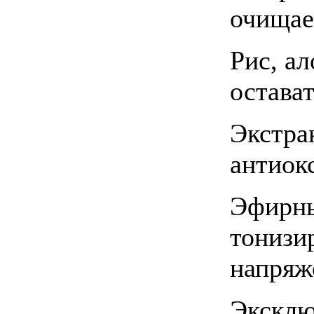
очищае
Рис, а
остават
Экстра
антиок
Эфирны
тонизи
напряж
Эксклю