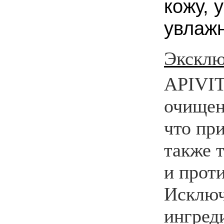
кожу, 
увлажн
Эксклю
APIVIT
очищен
что пр
также 
и прот
Исключ
ингред