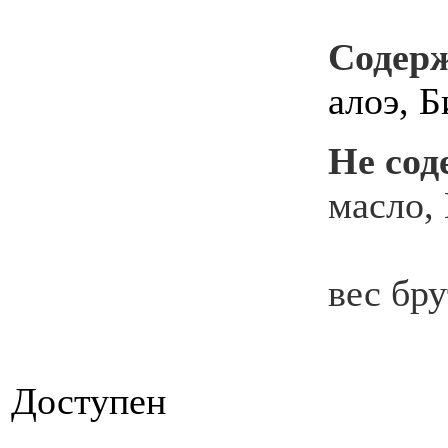
Содер
алоэ, Б
Не сод
масло, 
вес бру
Доступен