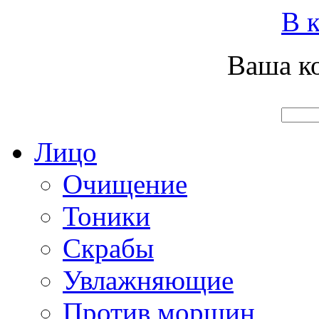
Вход
Регистрация
Инструкция покупателя
В к
Ваша ко
Главная
О нас
Наши продукты
Что нового
Лицо
Очищение
Тоники
Скрабы
Увлажняющие
Против морщин