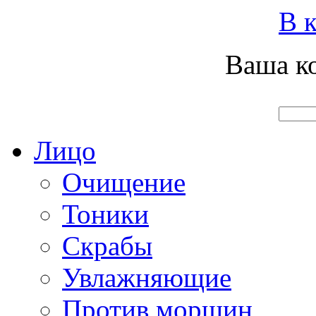
Вход
Регистрация
Инструкция покупателя
В к
Ваша ко
Главная
О нас
Наши продукты
Что нового
Лицо
Очищение
Тоники
Скрабы
Увлажняющие
Против морщин